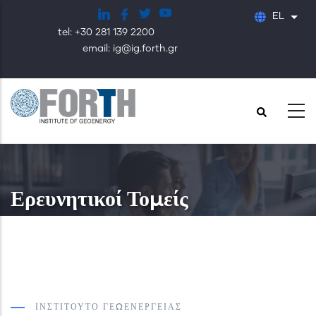
Παράκαμψη
EL
Λίστ
προς
tel: +30 281 139 2200
το
email: ig@ig.forth.gr
κυρίως
περιεχόμενο
Ερευνητικοί Τομείς
ΙΝΣΤΙΤΟΎΤΟ ΓΕΩΕΝΈΡΓΕΙΑΣ