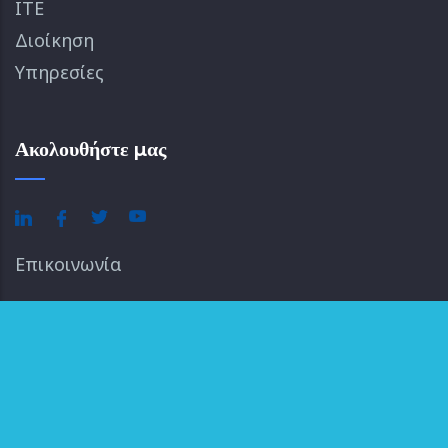
ΙΤΕ
Διοίκηση
Υπηρεσίες
Ακολουθήστε μας
Επικοινωνία
'Οροι Χρήσης
|
Πολιτική Απορρήτου
© 2026 | FOUNDATION FOR RESEARCH
& TECHNOLOGY – HELLAS | All Rights Reserved