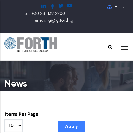
Παράκαμψη
EL
Λίστ
προς
tel: +30 281 139 2200
το
email: ig@ig.forth.gr
κυρίως
περιεχόμενο
News
Items Per Page