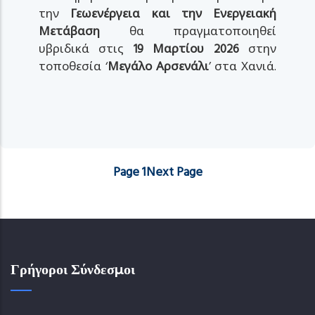
την
Γεωενέργεια και την Ενεργειακή
Μετάβαση
θα πραγματοποιηθεί
υβριδικά στις
19 Μαρτίου 2026
στην
τοποθεσία ‘
Μεγάλο Αρσενάλι
’ στα Χανιά.
Page 1
Next
Next Page
Σελιδοποίηση
page
Γρήγοροι Σύνδεσμοι