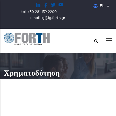
Παράκαμψη
EL
Λίστ
προς
tel: +30 281 139 2200
το
email: ig@ig.forth.gr
κυρίως
περιεχόμενο
Χρηματοδότηση