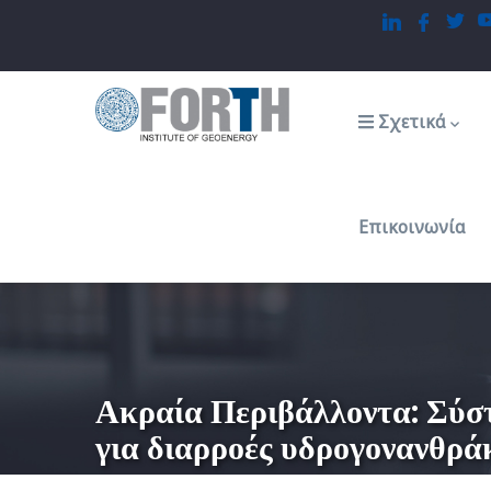
Παράκαμψη
προς
το
Main
navigation
κυρίως
Σχετικά
περιεχόμενο
Επικοινωνία
Ακραία Περιβάλλοντα: Σύσ
για διαρροές υδρογονανθρά