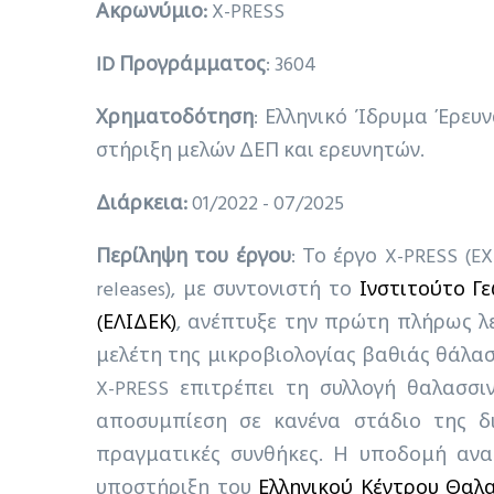
Ακρωνύμιο:
X-PRESS
ID Προγράμματος
: 3604
Χρηματοδότηση
:
Ελληνικό Ίδρυμα Έρευν
στήριξη μελών ΔΕΠ και ερευνητών.
Διάρκεια:
01/2022 - 07/2025
Περίληψη του έργου
: Το έργο X-PRESS (EX
releases), με συντονιστή το
Ινστιτούτο Γε
(ΕΛΙΔΕΚ)
, ανέπτυξε την πρώτη πλήρως λ
μελέτη της μικροβιολογίας βαθιάς θάλασ
X-PRESS επιτρέπει τη συλλογή θαλασσ
αποσυμπίεση σε κανένα στάδιο της δι
πραγματικές συνθήκες. Η υποδομή ανα
υποστήριξη του
Ελληνικού Κέντρου Θαλ