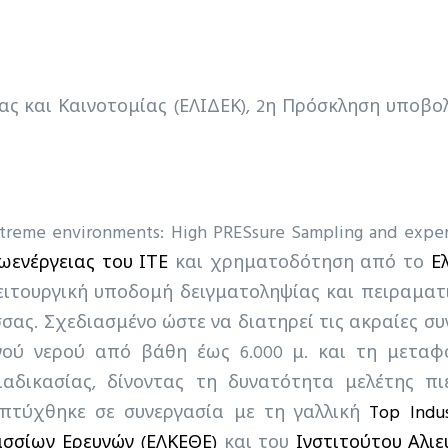
ας και Καινοτομίας (ΕΛΙΔΕΚ), 2η Πρόσκληση υποβολ
treme environments: High PRESsure Sampling and exper
ωενέργειας του ΙΤΕ
και χρηματοδότηση από το
Ε
ειτουργική υποδομή δειγματοληψίας και πειραματ
σας. Σχεδιασμένο ώστε να διατηρεί τις ακραίες σ
ινού νερού από βάθη έως 6.000 μ. και τη μετ
αδικασίας, δίνοντας τη δυνατότητα μελέτης π
πτύχθηκε σε συνεργασία με τη γαλλική
Top Indus
ασσίων Ερευνών (ΕΛΚΕΘΕ)
και του
Ινστιτούτου Αλι