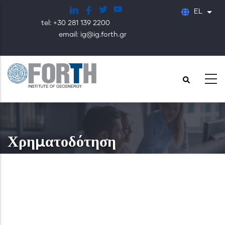
Παράκαμψη
EL
Λίστ
προς
tel: +30 281 139 2200
το
email: ig@ig.forth.gr
κυρίως
περιεχόμενο
Χρηματοδότηση